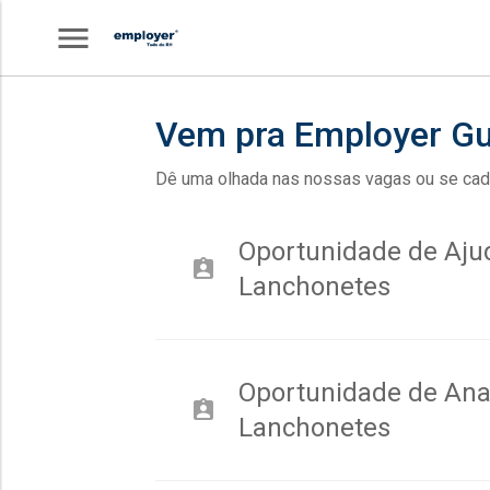
menu
Vem pra Employer G
Dê uma olhada nas nossas vagas ou se cada
Oportunidade de Aju
assignment_ind
Lanchonetes
Oportunidade de Anal
assignment_ind
Lanchonetes