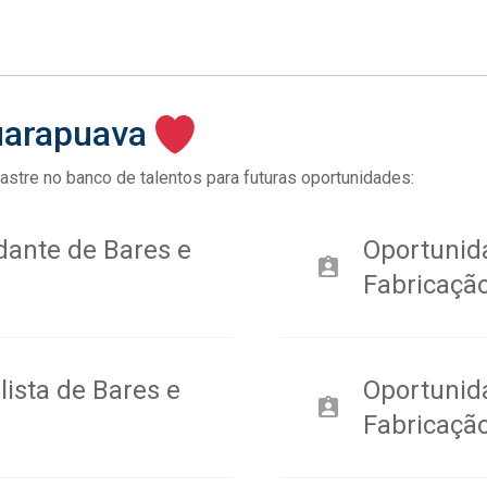
uarapuava
stre no banco de talentos para futuras oportunidades:
dante de Bares e
Oportunid
assignment_ind
Fabricaçã
ista de Bares e
Oportunid
assignment_ind
Fabricaçã