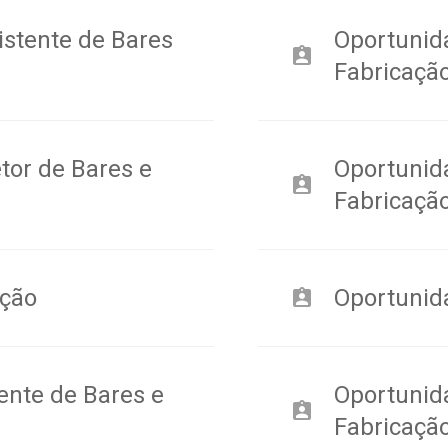
istente de Bares
Oportunid
assignment_ind
Fabricaçã
tor de Bares e
Oportunida
assignment_ind
Fabricaçã
nção
Oportunid
assignment_ind
ente de Bares e
Oportunid
assignment_ind
Fabricaçã