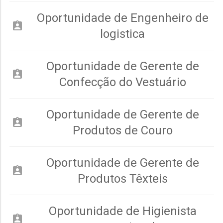
Oportunidade de Engenheiro de
assignment_ind
logistica
Oportunidade de Gerente de
assignment_ind
Confecção do Vestuário
Oportunidade de Gerente de
assignment_ind
Produtos de Couro
Oportunidade de Gerente de
assignment_ind
Produtos Têxteis
Oportunidade de Higienista
assignment_ind